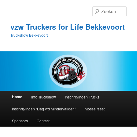
Spring
naar
Zoek
de
primaire
vzw Truckers for Life Bekkevoort
inhoud
Truckshow Bekkevoort
Hoofdmenu
Home
Info Truckshow
Inschrijvingen Trucks
Inschrijvingen “Dag v/d Mindervaliden”
Mosselfeest
Sponsors
Contact